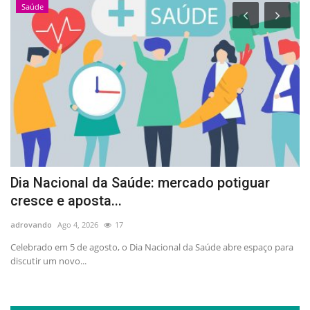
Saúde
Dia Nacional da Saúde: mercado potiguar
A
cresce e aposta...
p
adrovando
Ago 4, 2026
17
ad
no
Celebrado em 5 de agosto, o Dia Nacional da Saúde abre espaço para
At
discutir um novo...
la