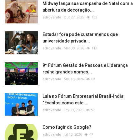
Midway lança sua campanha de Natal com a
abertura da decoração...
adrovando
Out 27, 2025
132
Estudar fora pode custar menos que
universidade privada...
adrovando
Mar 30, 2026
113
9º Fórum Gestão de Pessoas e Liderança
reúne grandes nomes...
adrovando
Mai 18, 2026
62
Lula no Fórum Empresarial Brasil-Índia:
“Eventos como este...
adrovando
Fev 23, 2026
52
Como fugir do Google?
adrovando
Jul 13, 2026
47