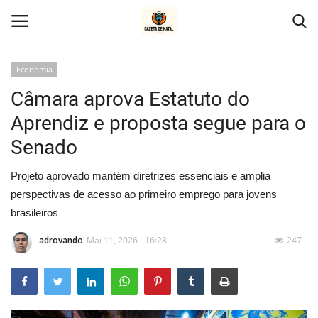
Economia
Câmara aprova Estatuto do
Home
Aprendiz e proposta segue para o
Geral
Senado
Politica
Projeto aprovado mantém diretrizes essenciais e amplia
perspectivas de acesso ao primeiro emprego para jovens
Saúde
brasileiros
Entretenimento
adrovando
Mai 11, 2026 - 16:28
247
Economia
Esportes