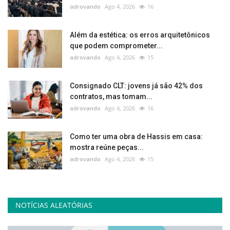
adrovando
Ago 4, 2026
16
Além da estética: os erros arquitetônicos
que podem comprometer...
adrovando
Ago 4, 2026
15
Consignado CLT: jovens já são 42% dos
contratos, mas tomam...
adrovando
Ago 4, 2026
16
Como ter uma obra de Hassis em casa:
mostra reúne peças...
adrovando
Ago 4, 2026
15
NOTÍCIAS ALEATÓRIAS