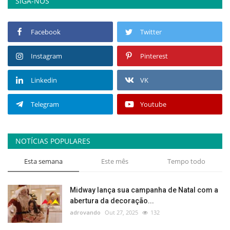
SIGA-NOS
Facebook
Twitter
Instagram
Pinterest
Linkedin
VK
Telegram
Youtube
NOTÍCIAS POPULARES
Esta semana
Este mês
Tempo todo
Midway lança sua campanha de Natal com a
abertura da decoração...
adrovando
Out 27, 2025
132