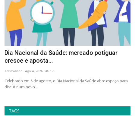
Dia Nacional da Saúde: mercado potiguar
A
cresce e aposta...
p
adrovando
Ago 4, 2026
17
ad
no
Celebrado em 5 de agosto, o Dia Nacional da Saúde abre espaço para
At
discutir um novo...
la
TAGS