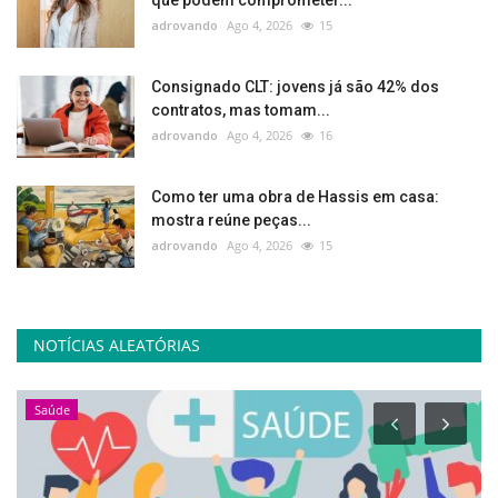
adrovando
Ago 4, 2026
15
Consignado CLT: jovens já são 42% dos
contratos, mas tomam...
adrovando
Ago 4, 2026
16
Como ter uma obra de Hassis em casa:
mostra reúne peças...
adrovando
Ago 4, 2026
15
NOTÍCIAS ALEATÓRIAS
Saúde