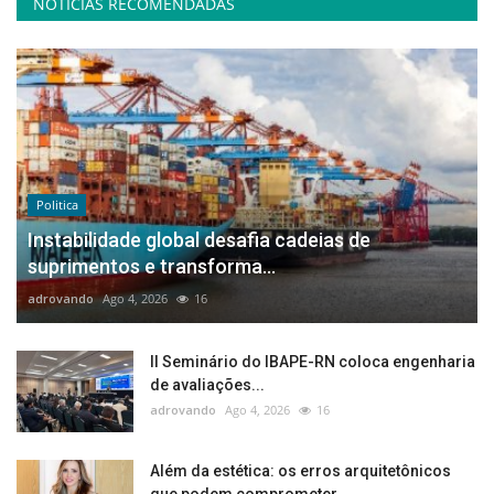
NOTÍCIAS RECOMENDADAS
Politica
Instabilidade global desafia cadeias de
suprimentos e transforma...
adrovando
Ago 4, 2026
16
II Seminário do IBAPE-RN coloca engenharia
de avaliações...
adrovando
Ago 4, 2026
16
Além da estética: os erros arquitetônicos
que podem comprometer...