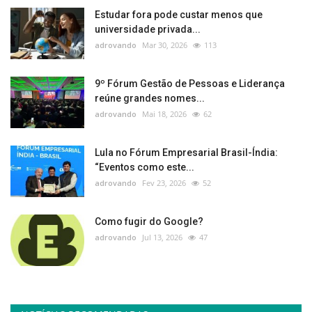
Estudar fora pode custar menos que
universidade privada...
adrovando
Mar 30, 2026
113
9º Fórum Gestão de Pessoas e Liderança
reúne grandes nomes...
adrovando
Mai 18, 2026
62
Lula no Fórum Empresarial Brasil-Índia:
“Eventos como este...
adrovando
Fev 23, 2026
52
Como fugir do Google?
adrovando
Jul 13, 2026
47