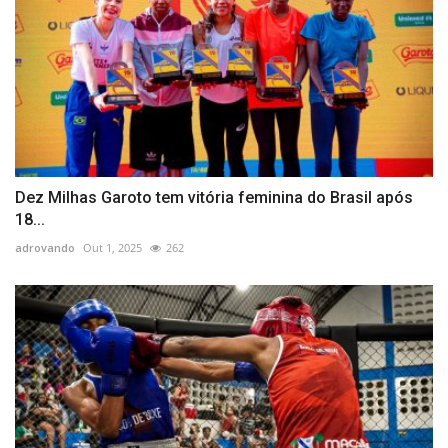
Dez Milhas Garoto tem vitória feminina do Brasil após
18...
adrovando
Out 1, 2025
262