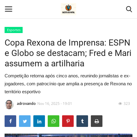
Esportes
Copa Rexona de Imprensa: ESPN
Home
e Globo se destacam; Fred e Mari
Geral
assumem a artilharia
Politica
Competição retorna após cinco anos, reunindo jornalistas e ex-
jogadores, com patrocínio que amplia a presença de Rexona no
Saúde
território esportivo
Entretenimento
adrovando
Nov 16, 2025 - 19:01
323
Economia
Esportes