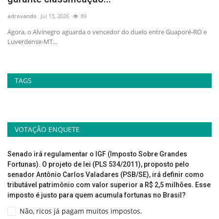
adrovando
Jul 13, 2026
89
ad
Agora, o Alvinegro aguarda o vencedor do duelo entre Guaporé-RO e
"H
Luverdense-MT...
art
TAGS
VOTAÇÃO ENQUETE
Senado irá regulamentar o IGF (Imposto Sobre Grandes
Fortunas). O projeto de lei (PLS 534/2011), proposto pelo
senador Antônio Carlos Valadares (PSB/SE), irá definir como
tributável patrimônio com valor superior a R$ 2,5 milhões. Esse
imposto é justo para quem acumula fortunas no Brasil?
Não, ricos já pagam muitos impostos.