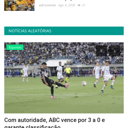
adrovando
Ago 4, 2026
21
NOTÍCIAS ALEATÓRIAS
Esportes
Com autoridade, ABC vence por 3 a 0 e
C
garante classificação...
m