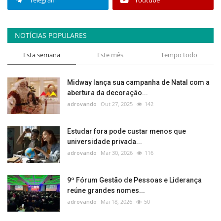
Telegram
Youtube
NOTÍCIAS POPULARES
Esta semana
Este mês
Tempo todo
Midway lança sua campanha de Natal com a
abertura da decoração...
adrovando
Out 27, 2025
142
Estudar fora pode custar menos que
universidade privada...
adrovando
Mar 30, 2026
116
9º Fórum Gestão de Pessoas e Liderança
reúne grandes nomes...
adrovando
Mai 18, 2026
50