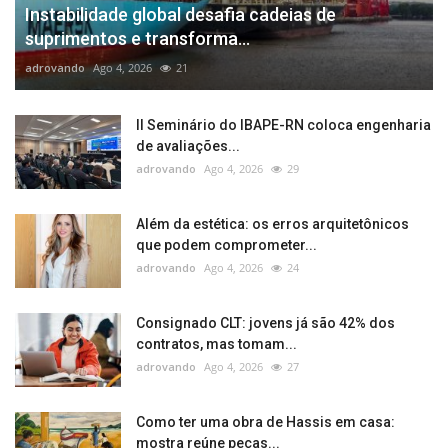
Instabilidade global desafia cadeias de
suprimentos e transforma...
adrovando
Ago 4, 2026
21
II Seminário do IBAPE-RN coloca engenharia
de avaliações...
adrovando
Ago 4, 2026
29
Além da estética: os erros arquitetônicos
que podem comprometer...
adrovando
Ago 4, 2026
24
Consignado CLT: jovens já são 42% dos
contratos, mas tomam...
adrovando
Ago 4, 2026
27
Como ter uma obra de Hassis em casa:
mostra reúne peças...