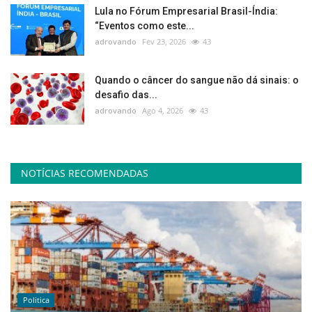
Lula no Fórum Empresarial Brasil-Índia:
“Eventos como este...
adrovando
Fev 23, 2026
43
Quando o câncer do sangue não dá sinais: o
desafio das...
adrovando
Ago 4, 2026
43
NOTÍCIAS RECOMENDADAS
Politica