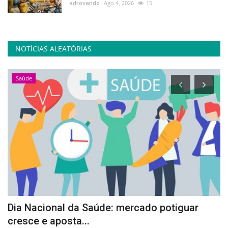
adrovando
Ago 4, 2026
15
NOTÍCIAS ALEATÓRIAS
Saúde
Dia Nacional da Saúde: mercado potiguar
A
cresce e aposta...
p