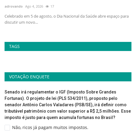
adrovando
Ago 4, 2026
17
ad
no
Celebrado em 5 de agosto, o Dia Nacional da Saúde abre espaço para
At
discutir um novo...
la
TAGS
VOTAÇÃO ENQUETE
Senado irá regulamentar o IGF (Imposto Sobre Grandes
Fortunas). O projeto de lei (PLS 534/2011), proposto pelo
senador Antônio Carlos Valadares (PSB/SE), irá definir como
tributável patrimônio com valor superior a R$ 2,5 milhões. Esse
imposto é justo para quem acumula fortunas no Brasil?
Não, ricos já pagam muitos impostos.