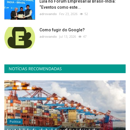
Lula no Fórum Empresarial Brasil-Índia:
“Eventos como este...
adrovando
Fev 23, 2026
52
Como fugir do Google?
adrovando
Jul 13, 2026
47
NOTÍCIAS RECOMENDADAS
Politica