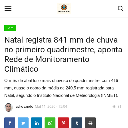
Geral
Natal registra 841 mm de chuva
Home
no primeiro quadrimestre, aponta
Geral
Rede de Monitoramento
Climático
Politica
O mês de abril foi o mais chuvoso do quadrimestre, com 416
Saúde
mm, quase o dobro da média de 240,5 mm registrada para
Natal, segundo o Instituto Nacional de Meteorologia (INMET).
Entretenimento
adrovando
Mai 11, 2026 - 15:04
81
Economia
Esportes