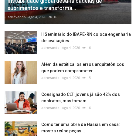
Instabilidade global desafia cadeias de
suprimentos e transforma...
adrovando
Ago 4, 2026
16
II Seminário do IBAPE-RN coloca engenharia
de avaliações...
adrovando
Ago 4, 2026
16
Além da estética: os erros arquitetônicos
que podem comprometer...
adrovando
Ago 4, 2026
15
Consignado CLT: jovens já são 42% dos
contratos, mas tomam...
adrovando
Ago 4, 2026
16
Como ter uma obra de Hassis em casa:
mostra reúne peças...