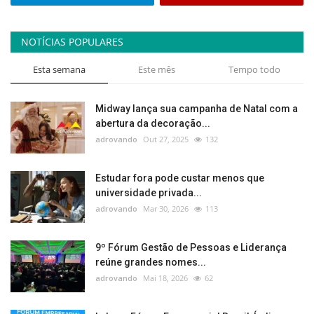
NOTÍCIAS POPULARES
Esta semana
Este mês
Tempo todo
Midway lança sua campanha de Natal com a
abertura da decoração...
adrovando
Out 27, 2025
132
Estudar fora pode custar menos que
universidade privada...
adrovando
Mar 30, 2026
113
9º Fórum Gestão de Pessoas e Liderança
reúne grandes nomes...
adrovando
Mai 18, 2026
62