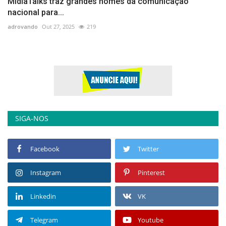
MidiaTalks traz grandes nomes da comunicação
nacional para...
adrovando
Out 27, 2025
219
SIGA-NOS
Facebook
Twitter
Instagram
Pinterest
Linkedin
VK
Telegram
Youtube