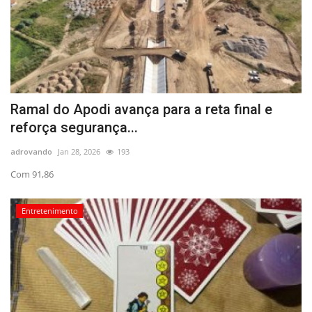
Ramal do Apodi avança para a reta final e
reforça segurança...
adrovando
Jan 28, 2026
193
Com 91,86
Entretenimento