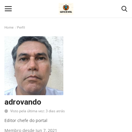
Home
Perfil
Home
Geral
Politica
Saúde
Entretenimento
adrovando
Visto pela última vez: 3 dias atrás
Economia
Editor chefe do portal
Esportes
Membro desde Jun 7, 2021