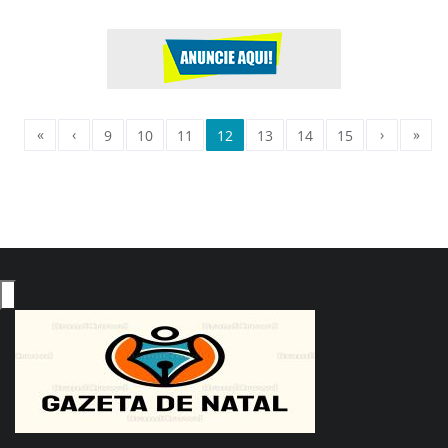
«
‹
›
»
9
10
11
12
13
14
15