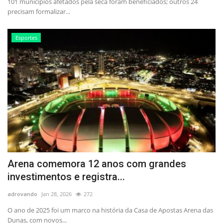
101 municípios afetados pela seca foram beneficiados; outros 24
precisam formalizar...
Esportes
Arena comemora 12 anos com grandes
investimentos e registra...
adrovando
Jan 28, 2026
272
O ano de 2025 foi um marco na história da Casa de Apostas Arena das
Dunas, com novos...