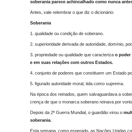
soberania parece achincalhado como nunca antes
Antes, vale relembrar o que diz o dicionário:
Soberania
1. qualidade ou condição de soberano.
2. superioridade derivada de autoridade, domínio, po
3. propriedade ou qualidade que caracteriza
o poder 
e em suas relações com outros Estados.
4. conjunto de poderes que constituem um Estado po
5. figurado autoridade moral, tida como suprema.
Na época dos reinados, quem salvaguardava a sober
crença de que o monarca soberano reinava por vonta
Depois da 2⁠ª Guerra Mundial, o guardião virou o
mult
soberania.
Esta semana, como esperado, as Nações Unidas con