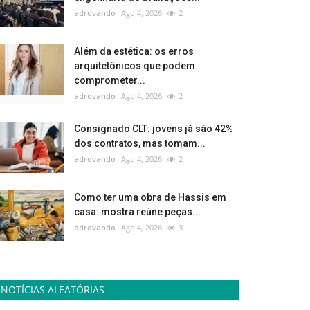
adrovando
Ago 4, 2026
2
Além da estética: os erros
arquitetônicos que podem
comprometer...
adrovando
Ago 4, 2026
2
Consignado CLT: jovens já são 42%
dos contratos, mas tomam...
adrovando
Ago 4, 2026
2
Como ter uma obra de Hassis em
casa: mostra reúne peças...
adrovando
Ago 4, 2026
3
NOTÍCIAS ALEATÓRIAS