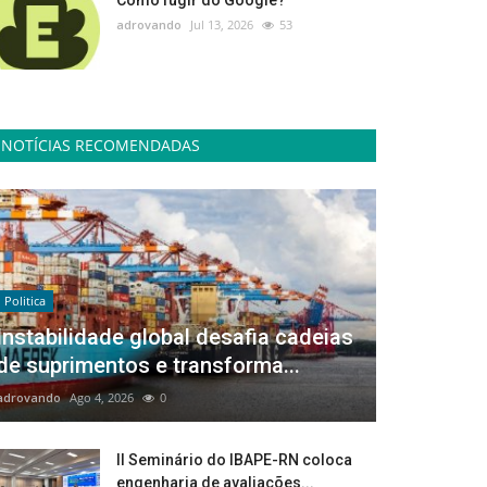
Como fugir do Google?
adrovando
Jul 13, 2026
53
NOTÍCIAS RECOMENDADAS
Politica
Instabilidade global desafia cadeias
de suprimentos e transforma...
adrovando
Ago 4, 2026
0
II Seminário do IBAPE-RN coloca
engenharia de avaliações...