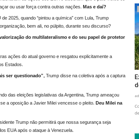
eaçar ou usar força contra outras nações.
Mas e daí?
Saúde
de 2025, quando “pintou a química” com Lula, Trump
rganização, bem ali, no púlpito, durante seu discurso?
valorização do multilateralismo e do seu papel de protetor
tras ações do atual governo e resgatou explicitamente a
os Estados.
is ser questionado”,
Trump disse na coletiva após a captura
contros
Julho Verde: Liga Contra o Câncer
E
chama atenção para primeiros...
d
o das eleições legislativas da Argentina, Trump ameaçou
adrovando
Jul 13, 2026
95
ad
se a oposição a Javier Milei vencesse o pleito.
Deu Milei na
cesso
De acordo com a médica Isabel Almeida, coordenadora do
Co
setor de Cirurgia de Cabeça...
de
esidente Trump não permitirá que nossa segurança seja
os EUA após o ataque à Venezuela.