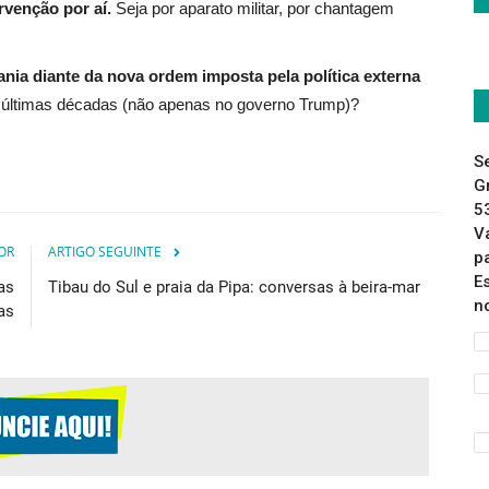
rvenção por aí.
Seja por aparato militar, por chantagem
ania diante da nova ordem imposta pela política externa
 últimas décadas (não apenas no governo Trump)?
S
G
5
V
OR
ARTIGO SEGUINTE
p
E
as
Tibau do Sul e praia da Pipa: conversas à beira-mar
n
as