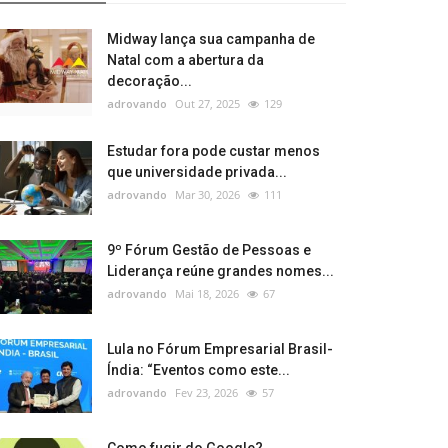
Midway lança sua campanha de
Natal com a abertura da
decoração...
adrovando
Out 27, 2025
129
Estudar fora pode custar menos
que universidade privada...
adrovando
Mar 30, 2026
111
9º Fórum Gestão de Pessoas e
Liderança reúne grandes nomes...
adrovando
Mai 18, 2026
67
Lula no Fórum Empresarial Brasil-
Índia: “Eventos como este...
adrovando
Fev 23, 2026
57