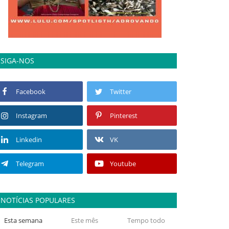
SIGA-NOS
Facebook
Twitter
Instagram
Pinterest
Linkedin
VK
Telegram
Youtube
NOTÍCIAS POPULARES
Esta semana
Este mês
Tempo todo