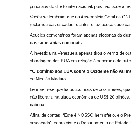
princípios do direito internacional, pois não pode am
Entretenimento
Vocês se lembram que na Assembleia Geral da ONU 
reclamou das escadas rolantes e fez pouco caso da o
Aqueles comentários foram apenas alegorias da
des
das soberanias nacionais.
A investida na Venezuela apenas tirou o verniz de ou
abordagem dos EUA em relação à soberania de outr
“O domínio dos EUA sobre o Ocidente não vai ma
Férias de julho impulsionam en
de Nicolás Maduro.
em casa e movimentam...
Lembrem-se que há pouco mais de dois meses, quand
adrovando
Jul 13, 2026
89
não liberar uma ajuda econômica de US$ 20 bilhões, 
Reuniões entre familiares e amigos durante o re
cabeça.
escolar aumentam a procura...
Afinal de contas, “Este é NOSSO hemisfério, e o Pr
ameaçada”, como disse o Departamento de Estado d