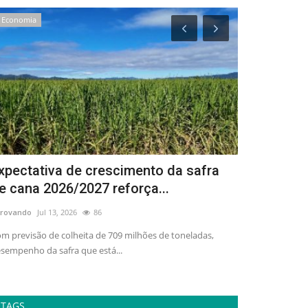
Economia
Politica
xpectativa de crescimento da safra
Guerra, dem
e cana 2026/2027 reforça...
internaciona
rovando
Jul 13, 2026
86
adrovando
Mar 30
m previsão de colheita de 709 milhões de toneladas,
A atual escalada 
sempenho da safra que está...
políticos profund
TAGS