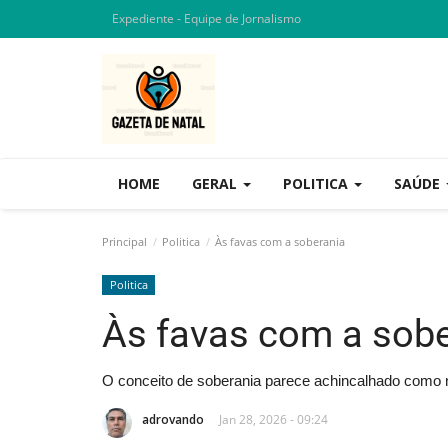
Expediente - Equipe de Jornalismo
HOME
GERAL
POLITICA
SAÚDE
Principal
Politica
Às favas com a soberania
Politica
Às favas com a sobe
O conceito de soberania parece achincalhado como 
adrovando
Jan 28, 2026 - 09:24