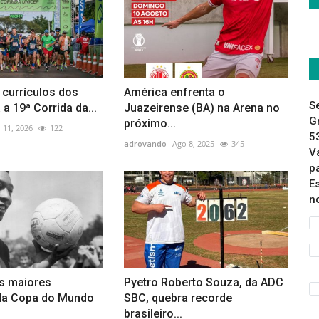
 currículos dos
América enfrenta o
S
 a 19ª Corrida da...
Juazeirense (BA) na Arena no
G
próximo...
 11, 2026
122
5
adrovando
Ago 8, 2025
345
V
p
E
n
s maiores
Pyetro Roberto Souza, da ADC
 da Copa do Mundo
SBC, quebra recorde
brasileiro...