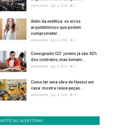
adrovando
Ago 4, 2026
2
Além da estética: os erros
arquitetônicos que podem
comprometer...
adrovando
Ago 4, 2026
2
Consignado CLT: jovens já são 42%
dos contratos, mas tomam...
adrovando
Ago 4, 2026
2
Como ter uma obra de Hassis em
casa: mostra reúne peças...
adrovando
Ago 4, 2026
3
NOTÍCIAS ALEATÓRIAS