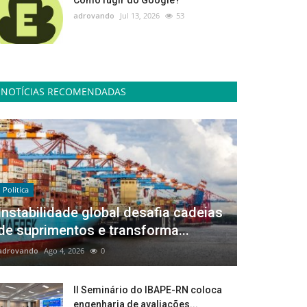
Como fugir do Google?
adrovando
Jul 13, 2026
53
NOTÍCIAS RECOMENDADAS
Politica
Instabilidade global desafia cadeias
de suprimentos e transforma...
adrovando
Ago 4, 2026
0
II Seminário do IBAPE-RN coloca
engenharia de avaliações...