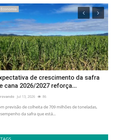
Economia
Politica
xpectativa de crescimento da safra
Guerra, dem
e cana 2026/2027 reforça...
internaciona
rovando
Jul 13, 2026
86
adrovando
Mar 30
m previsão de colheita de 709 milhões de toneladas,
A atual escalada 
sempenho da safra que está...
políticos profund
TAGS