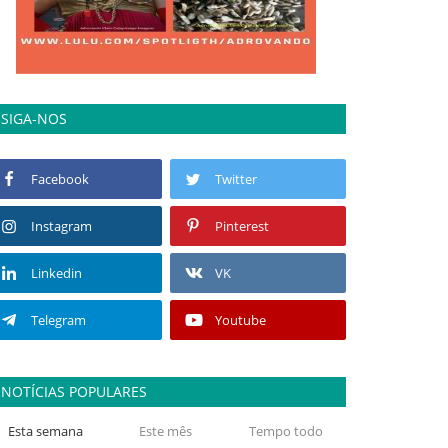
SIGA-NOS
Facebook
Twitter
Instagram
Pinterest
Linkedin
VK
Telegram
Youtube
NOTÍCIAS POPULARES
Esta semana
Este mês
Tempo todo