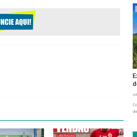
Saúde
contros
Julho Verde: Liga Contra o Câncer
E
chama atenção para primeiros...
d
adrovando
Jul 13, 2026
95
ad
cesso
De acordo com a médica Isabel Almeida, coordenadora do
Co
setor de Cirurgia de Cabeça...
de