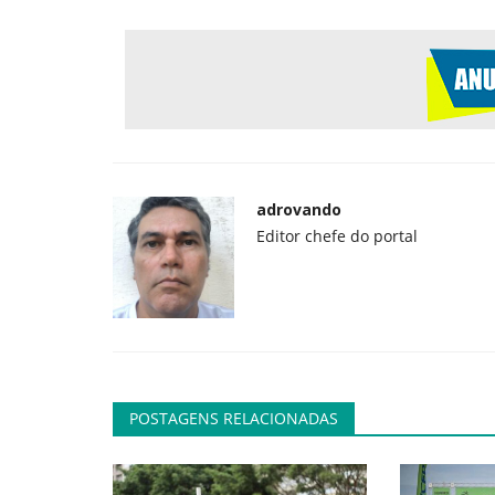
Entretenimento
adrovando
Editor chefe do portal
Férias de julho impulsionam en
em casa e movimentam...
adrovando
Jul 13, 2026
89
Reuniões entre familiares e amigos durante o re
escolar aumentam a procura...
POSTAGENS RELACIONADAS