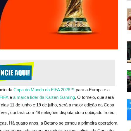
neio da
Copa do Mundo da FIFA 2026™
para a Europa e a
FIFA
e
a marca líder da Kaizen Gaming
. O torneio, que será
ias 11 de junho e 19 de julho, será a maior edição da Copa
a vez, contará com 48 seleções disputando o cobiçado troféu.
rças. Há quatro anos, a Betano se tornou a primeira operadora
ao ser anunciada como apoiadora regional oficial da Copa do