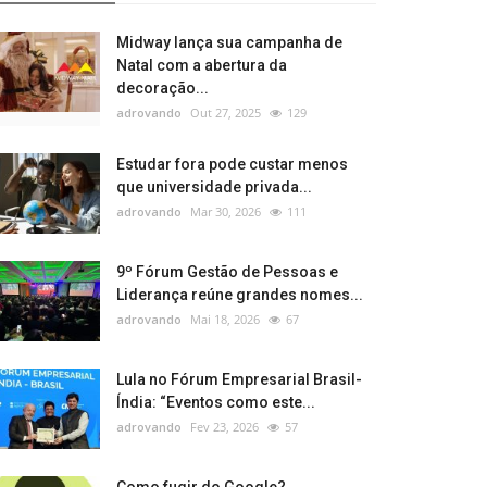
Midway lança sua campanha de
Natal com a abertura da
decoração...
adrovando
Out 27, 2025
129
Estudar fora pode custar menos
que universidade privada...
adrovando
Mar 30, 2026
111
9º Fórum Gestão de Pessoas e
Liderança reúne grandes nomes...
adrovando
Mai 18, 2026
67
Lula no Fórum Empresarial Brasil-
Índia: “Eventos como este...
adrovando
Fev 23, 2026
57