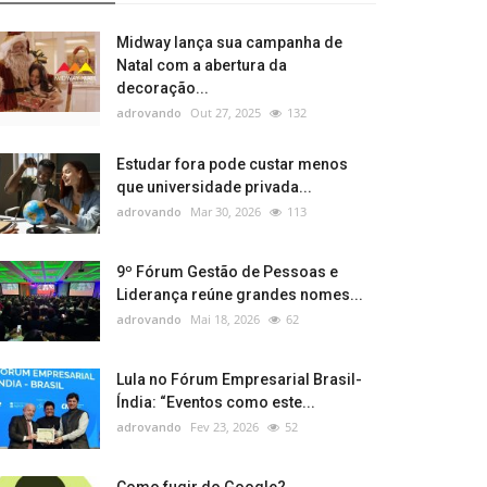
Midway lança sua campanha de
Natal com a abertura da
decoração...
adrovando
Out 27, 2025
132
Estudar fora pode custar menos
que universidade privada...
adrovando
Mar 30, 2026
113
9º Fórum Gestão de Pessoas e
Liderança reúne grandes nomes...
adrovando
Mai 18, 2026
62
Lula no Fórum Empresarial Brasil-
Índia: “Eventos como este...
adrovando
Fev 23, 2026
52