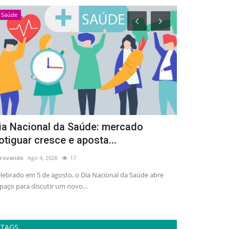
Saúde
Esportes
ia Nacional da Saúde: mercado
Arena Dez 
otiguar cresce e aposta...
de 3 mil pe
rovando
Ago 4, 2026
17
adrovando
Ago 4,
lebrado em 5 de agosto, o Dia Nacional da Saúde abre
Ativação gratuit
paço para discutir um novo...
esporte, lazer e 
TAGS