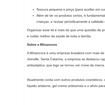
Geral
Tesoura pequena e pinça (para auxiliar em cur
Além de ter os produtos certos, é fundamental
crianças, e revisar periodicamente a validade 
Organizar esse kit é mais do que uma questão de pr
e cuidar melhor da saúde de toda a família.
Sobre a Minancora
A Minancora é uma empresa brasileira com mais de 
Como fugir do Google?
Joinville, Santa Catarina, a empresa se destacou
antisséptica, que logo se tornou um ícone da marca.
adrovando
Jul 13, 2026
153
Para substituir a busca, é fácil. A busca do Goog
piorado muito significativamente...
Atualmente conta com outros produtos cosméticos,
líquido antiacne, gel creme antissinais e o alívio p