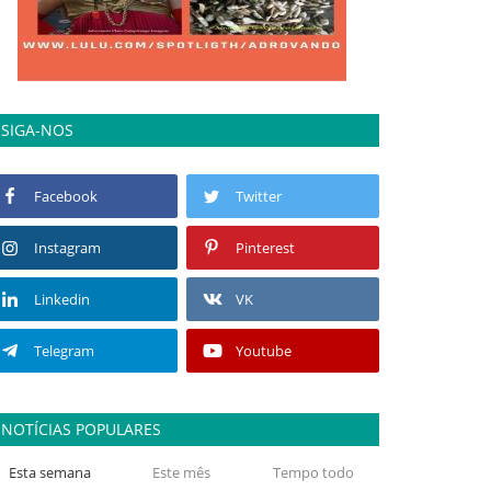
SIGA-NOS
Facebook
Twitter
Instagram
Pinterest
Linkedin
VK
Telegram
Youtube
NOTÍCIAS POPULARES
Esta semana
Este mês
Tempo todo