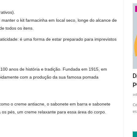
Economia
ativos).
 manter o kit farmacinha em local seco, longe do alcance de
de todos os itens.
aticidade: é uma forma de estar preparado para imprevistos
100 anos de história e tradição. Fundada em 1915, em
Setor de eletrodomésticos e
D
 rapidamente com a produção da sua famosa pomada
eletroeletrônicos amplia uso...
p
adrovando
Ago 4, 2026
36
ad
le tem
 como o creme antiacne, o sabonete em barra e sabonete
Levantamento do Movimento Plástico Transforma aponta
Ce
avanço no consumo de resina...
es
ara os pés, um creme relaxante para essa área do corpo.