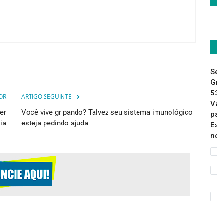
S
G
5
OR
ARTIGO SEGUINTE
V
er
Você vive gripando? Talvez seu sistema imunológico
p
ia
esteja pedindo ajuda
E
n