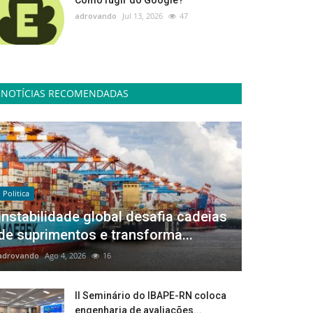
Como fugir do Google?
adrovando
Jul 13, 2026
47
NOTÍCIAS RECOMENDADAS
Politica
Instabilidade global desafia cadeias
de suprimentos e transforma...
adrovando
Ago 4, 2026
16
II Seminário do IBAPE-RN coloca
engenharia de avaliações...