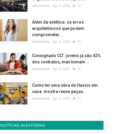
adrovando
Ago 4, 2026
16
Além da estética: os erros
arquitetônicos que podem
comprometer...
adrovando
Ago 4, 2026
15
Consignado CLT: jovens já são 42%
dos contratos, mas tomam...
adrovando
Ago 4, 2026
16
Como ter uma obra de Hassis em
casa: mostra reúne peças...
adrovando
Ago 4, 2026
15
NOTÍCIAS ALEATÓRIAS