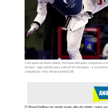
Com apoio do Bolsa Atleta, Henrique Marques conquistou o our
torneio – algo inédito para o Brasil em Mundiais – e a primei
competição. Foto: Miriam Jeske/COB
O Brasil brilhou no ponto mais alto do pódio, outra 