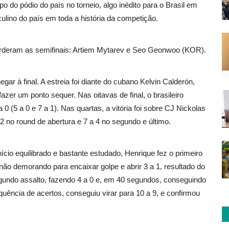
po do pódio do país no torneio, algo inédito para o Brasil em
lino do país em toda a história da competição.
rderam as semifinais: Artiem Mytarev e Seo Geonwoo (KOR).
gar à final. A estreia foi diante do cubano Kelvin Calderón,
fazer um ponto sequer. Nas oitavas de final, o brasileiro
(5 a 0 e 7 a 1). Nas quartas, a vitória foi sobre CJ Nickolas
2 no round de abertura e 7 a 4 no segundo e último.
ício equilibrado e bastante estudado, Henrique fez o primeiro
 demorando para encaixar golpe e abrir 3 a 1, resultado do
 segundo assalto, fazendo 4 a 0 e, em 40 segundos, conseguindo
uência de acertos, conseguiu virar para 10 a 9, e confirmou