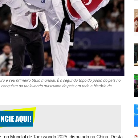
o e seu primeiro título mundial. É o segundo topo do pódio do país no
ra conquista do taekwondo masculino do país em toda a história da
vez, no Mundial de Taekwondo 2025, disputado na China. Desta