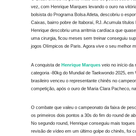
vez, com Henrique Marques levando o ouro na vitória
bolsista do Programa Bolsa Atleta, descobriu o espo
Caixas, bairro pobre de Itaboraí, RJ. Acumula títul
Henrique descobriu uma arritmia cardíaca que quase 
uma cirurgia, ficou meses sem treinar conseguiu super
jogos Olímpicos de Paris. Agora vive o seu melhor 
A conquista de
Henrique Marques
veio no início d
categoria -80kg do Mundial de Taekwondo 2025, em W
brasileiro venceu o representante chinês no campeona
competição, após o ouro de Maria Clara Pacheco, na 
O combate que valeu o campeonato da faixa de peso 
os primeiros dois pontos a 30s do fim do round de aber
No segundo round, Henrique conseguiu mais toques n
revisão de vídeo em um último golpe do chinês, foi