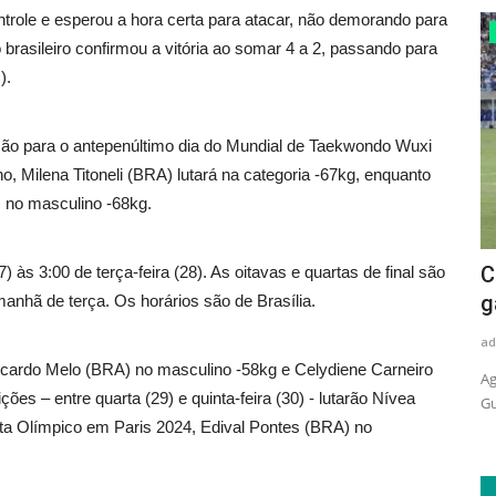
ntrole e esperou a hora certa para atacar, não demorando para
Politica
 brasileiro confirmou a vitória ao somar 4 a 2, passando para
).
 ação para o antepenúltimo dia do Mundial de Taekwondo Wuxi
no, Milena Titoneli (BRA) lutará na categoria -67kg, enquanto
s no masculino -68kg.
Ecoposto fortalece proteção das
C
às 3:00 de terça-feira (28). As oitavas e quartas de final são
Cavernas de Martins e abre...
g
 manhã de terça. Os horários são de Brasília.
adrovando
Jul 13, 2026
97
ad
Ricardo Melo (BRA) no masculino -58kg e Celydiene Carneiro
 jurídicos e
Governadora Fátima Bezerra e prefeito César visitaram
Ag
ões – entre quarta (29) e quinta-feira (30) - lutarão Nívea
obras da estrutura que receberá...
Gu
sta Olímpico em Paris 2024, Edival Pontes (BRA) no