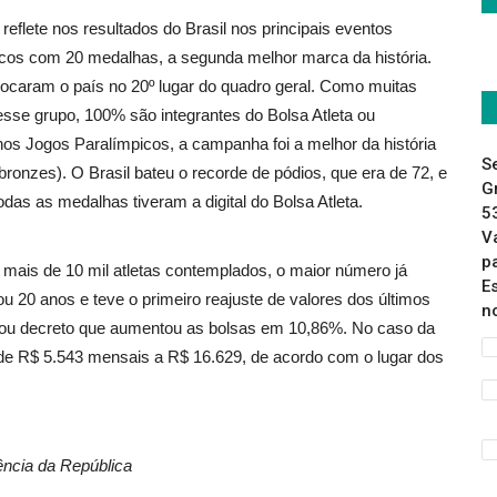
reflete nos resultados do Brasil nos principais eventos
icos com 20 medalhas, a segunda melhor marca da história.
locaram o país no 20º lugar do quadro geral. Como muitas
sse grupo, 100% são integrantes do Bolsa Atleta ou
 nos Jogos Paralímpicos, a campanha foi a melhor da história
S
ronzes). O Brasil bateu o recorde de pódios, que era de 72, e
G
odas as medalhas tiveram a digital do Bolsa Atleta.
5
V
p
mais de 10 mil atletas contemplados, o maior número já
E
u 20 anos e teve o primeiro reajuste de valores dos últimos
n
sinou decreto que aumentou as bolsas em 10,86%. No caso da
de R$ 5.543 mensais a R$ 16.629, de acordo com o lugar dos
ncia da República