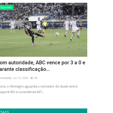
Esportes
Entretenimento
om autoridade, ABC vence por 3 a 0 e
Como ter u
arante classificação...
mostra reú
rovando
Jul 13, 2026
89
adrovando
Ago 4,
ora, o Alvinegro aguarda o vencedor do duelo entre
"Hassis 100 Anos 
aporé-RO e Luverdense-MT...
obras do artista, 
TAGS