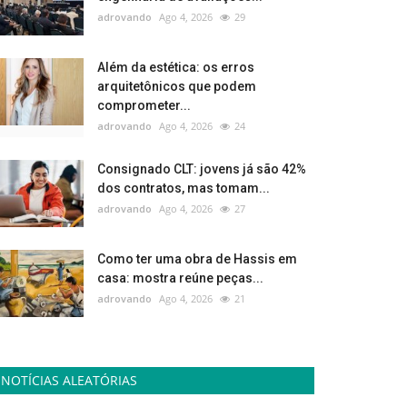
adrovando
Ago 4, 2026
29
Além da estética: os erros
arquitetônicos que podem
comprometer...
adrovando
Ago 4, 2026
24
Consignado CLT: jovens já são 42%
dos contratos, mas tomam...
adrovando
Ago 4, 2026
27
Como ter uma obra de Hassis em
casa: mostra reúne peças...
adrovando
Ago 4, 2026
21
NOTÍCIAS ALEATÓRIAS