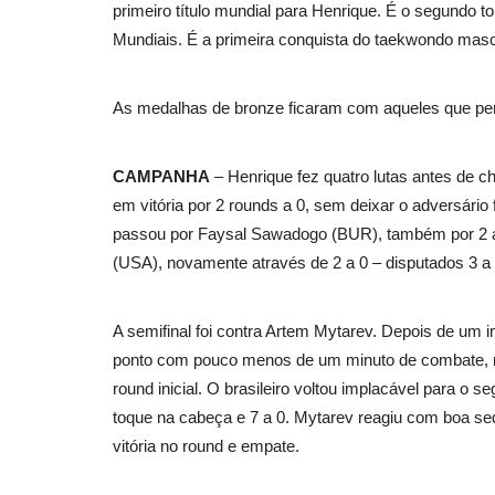
primeiro título mundial para Henrique. É o segundo to
Mundiais. É a primeira conquista do taekwondo mascu
As medalhas de bronze ficaram com aqueles que pe
CAMPANHA
– Henrique fez quatro lutas antes de che
em vitória por 2 rounds a 0, sem deixar o adversário 
passou por Faysal Sawadogo (BUR), também por 2 a 0 
(USA), novamente através de 2 a 0 – disputados 3 a 
A semifinal foi contra Artem Mytarev. Depois de um in
ponto com pouco menos de um minuto de combate, não
round inicial. O brasileiro voltou implacável para o
toque na cabeça e 7 a 0. Mytarev reagiu com boa seq
vitória no round e empate.