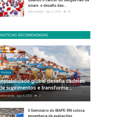
Quando o câncer do sangue não dá
sinais: o desafio das...
adrovando
Ago 4, 2026
43
NOTÍCIAS RECOMENDADAS
Politica
Instabilidade global desafia cadeias
de suprimentos e transforma...
adrovando
Ago 4, 2026
21
II Seminário do IBAPE-RN coloca
engenharia de avaliações...