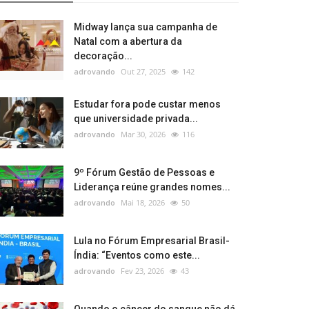
Midway lança sua campanha de
Natal com a abertura da
decoração...
adrovando
Out 27, 2025
142
Estudar fora pode custar menos
que universidade privada...
adrovando
Mar 30, 2026
116
9º Fórum Gestão de Pessoas e
Liderança reúne grandes nomes...
adrovando
Mai 18, 2026
50
Lula no Fórum Empresarial Brasil-
Índia: “Eventos como este...
adrovando
Fev 23, 2026
43