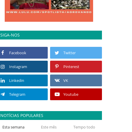
SIGA-NOS
Facebook
Twitter
Instagram
Pinterest
Linkedin
VK
Telegram
Youtube
NOTÍCIAS POPULARES
Esta semana
Este mês
Tempo todo