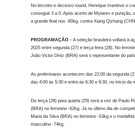
No terceiro e decisivo round, Henrique manteve o co
Politica
conseguir 3 a 0. Após acerto de Mytarev e punição, o
a grande final nos -80kg, contra Xiang Qizhang (CHN
PROGRAMAÇÃO
– A seleção brasileira voltará à
2025 entre segunda (27) e terça-feira (28). No femini
João Victor Diniz (BRA) será o representante do paí
Guerra, democracia e direito
As preliminares acontecem das 22:00 da segunda (27) 
internacional: os limites...
das 4:00 às 5:30 e entre as 6:30 e 8:30, no início da
adrovando
Mar 30, 2026
447
De terça (28) para quarta (29) será a vez de Paulo 
A atual escalada militar levanta questionamentos
(BRA) no feminino -62kg. Já no último dia de competiç
políticos profundos...
Maria da Silva (BRA) no feminino -53kg e o medalhi
masculino -74kg.