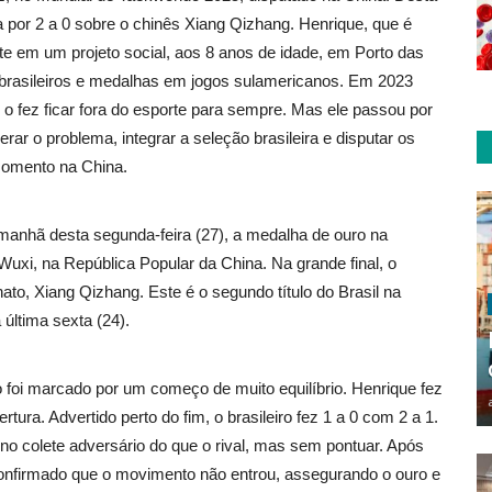
 por 2 a 0 sobre o chinês Xiang Qizhang. Henrique, que é
rte em um projeto social, aos 8 anos de idade, em Porto das
os brasileiros e medalhas em jogos sulamericanos. Em 2023
o fez ficar fora do esporte para sempre. Mas ele passou por
ar o problema, integrar a seleção brasileira e disputar os
momento na China.
a manhã desta segunda-feira (27), a medalha de ouro na
uxi, na República Popular da China. Na grande final, o
to, Xiang Qizhang. Este é o segundo título do Brasil na
última sexta (24).
foi marcado por um começo de muito equilíbrio. Henrique fez
tura. Advertido perto do fim, o brasileiro fez 1 a 0 com 2 a 1.
o colete adversário do que o rival, mas sem pontuar. Após
 confirmado que o movimento não entrou, assegurando o ouro e