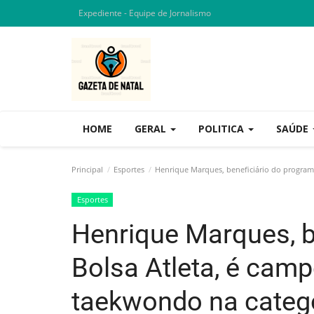
Expediente - Equipe de Jornalismo
HOME
GERAL
POLITICA
SAÚDE
Principal
Esportes
Henrique Marques, beneficiário do program
Esportes
Henrique Marques, b
Bolsa Atleta, é cam
taekwondo na catego