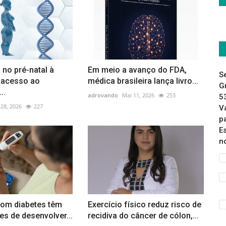
 no pré-natal à
Em meio a avanço do FDA,
S
r acesso ao
médica brasileira lança livro...
G
..
adrovando
Mai 11, 2026
253
5
 28, 2026
227
V
p
E
n
com diabetes têm
Exercício físico reduz risco de
s de desenvolver...
recidiva do câncer de cólon,...