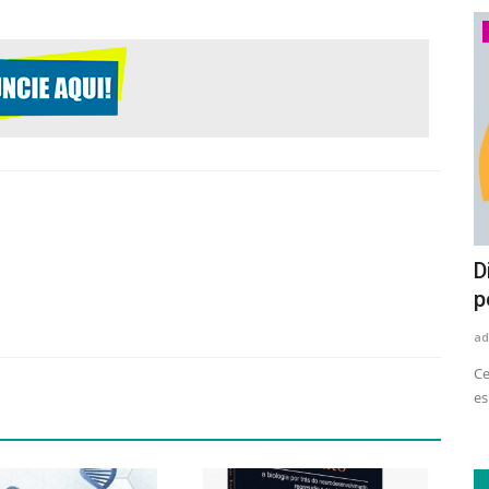
Economia
Setor de eletrodomésticos e
D
eletroeletrônicos amplia uso...
p
adrovando
Ago 4, 2026
36
ad
le tem
Levantamento do Movimento Plástico Transforma aponta
Ce
avanço no consumo de resina...
es