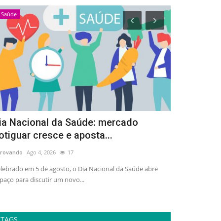
Saúde
Esportes
ia Nacional da Saúde: mercado
Arena Dez 
otiguar cresce e aposta...
de 3 mil pe
rovando
Ago 4, 2026
17
adrovando
Ago 4,
lebrado em 5 de agosto, o Dia Nacional da Saúde abre
Ativação gratuit
paço para discutir um novo...
esporte, lazer e 
TAGS