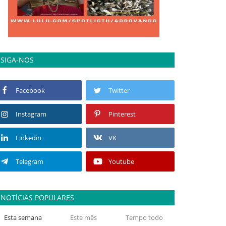
SIGA-NOS
Facebook
Twitter
Instagram
Pinterest
Linkedin
VK
Telegram
Youtube
NOTÍCIAS POPULARES
Esta semana
Este mês
Tempo todo