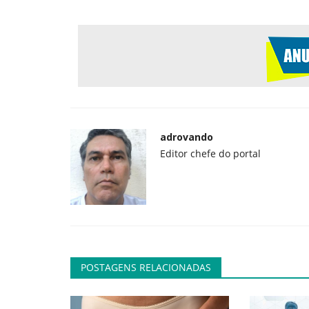
Geral
adrovando
Editor chefe do portal
Como fugir do Google?
adrovando
Jul 13, 2026
153
Para substituir a busca, é fácil. A busca do Goog
piorado muito significativamente...
POSTAGENS RELACIONADAS