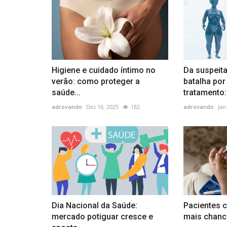
Higiene e cuidado íntimo no
Da suspeita
verão: como proteger a
batalha po
saúde...
tratamento:.
adrovando
Dez 16, 2025
182
adrovando
Jan
Dia Nacional da Saúde:
Pacientes 
mercado potiguar cresce e
mais chance