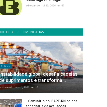
Como fugir do Google?
adrovando
Jul 13, 2026
47
NOTÍCIAS RECOMENDADAS
Politica
Instabilidade global desafia cadeias
de suprimentos e transforma...
adrovando
Ago 4, 2026
16
II Seminário do IBAPE-RN coloca
engenharia de avaliações...