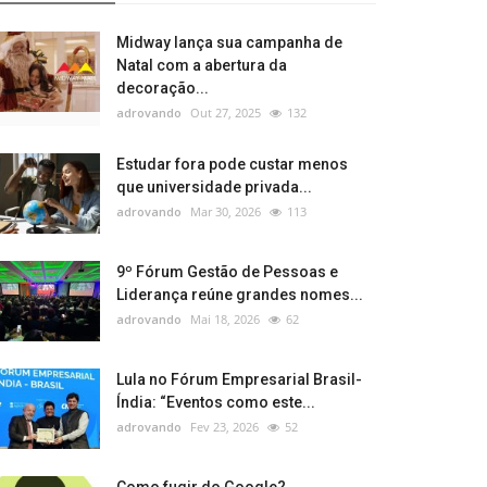
Midway lança sua campanha de
Natal com a abertura da
decoração...
adrovando
Out 27, 2025
132
Estudar fora pode custar menos
que universidade privada...
adrovando
Mar 30, 2026
113
9º Fórum Gestão de Pessoas e
Liderança reúne grandes nomes...
adrovando
Mai 18, 2026
62
Lula no Fórum Empresarial Brasil-
Índia: “Eventos como este...
adrovando
Fev 23, 2026
52