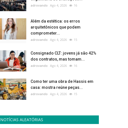
adrovando
Ago 4, 2026
16
Além da estética: os erros
arquitetônicos que podem
comprometer...
adrovando
Ago 4, 2026
15
Consignado CLT: jovens já são 42%
dos contratos, mas tomam...
adrovando
Ago 4, 2026
16
Como ter uma obra de Hassis em
casa: mostra reúne peças...
adrovando
Ago 4, 2026
15
NOTÍCIAS ALEATÓRIAS