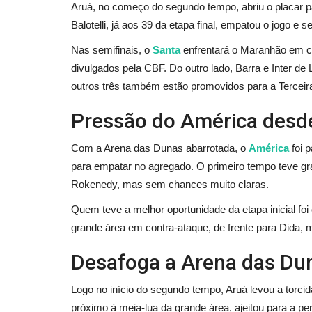
Aruá, no começo do segundo tempo, abriu o placar 
Balotelli, já aos 39 da etapa final, empatou o jogo e s
Nas semifinais, o
Santa
enfrentará o Maranhão em co
divulgados pela CBF. Do outro lado, Barra e Inter de
outros três também estão promovidos para a Terceira
Pressão do América desde
Com a Arena das Dunas abarrotada, o
América
foi 
para empatar no agregado. O primeiro tempo teve gr
Rokenedy, mas sem chances muito claras.
Quem teve a melhor oportunidade da etapa inicial fo
grande área em contra-ataque, de frente para Dida, m
Desafoga a Arena das Du
Logo no início do segundo tempo, Aruá levou a torci
próximo à meia-lua da grande área, ajeitou para a p