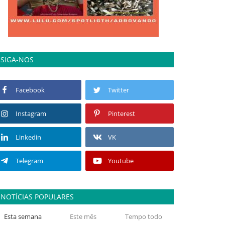
SIGA-NOS
Facebook
Twitter
Instagram
Pinterest
Linkedin
VK
Telegram
Youtube
NOTÍCIAS POPULARES
Esta semana
Este mês
Tempo todo