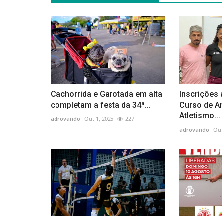
Cachorrida e Garotada em alta
Inscrições 
completam a festa da 34ª...
Curso de A
Atletismo...
adrovando
Out 1, 2025
227
adrovando
Out