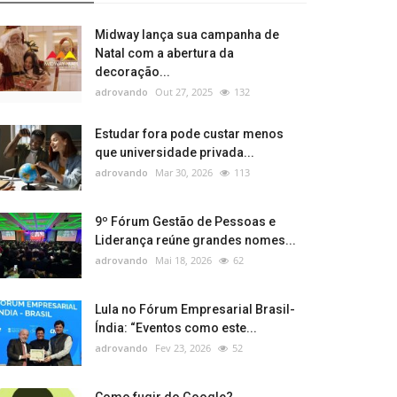
Midway lança sua campanha de
Natal com a abertura da
decoração...
adrovando
Out 27, 2025
132
Estudar fora pode custar menos
que universidade privada...
adrovando
Mar 30, 2026
113
9º Fórum Gestão de Pessoas e
Liderança reúne grandes nomes...
adrovando
Mai 18, 2026
62
Lula no Fórum Empresarial Brasil-
Índia: “Eventos como este...
adrovando
Fev 23, 2026
52