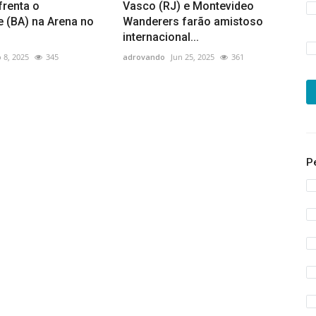
frenta o
Vasco (RJ) e Montevideo
e (BA) na Arena no
Wanderers farão amistoso
internacional...
 8, 2025
345
adrovando
Jun 25, 2025
361
P