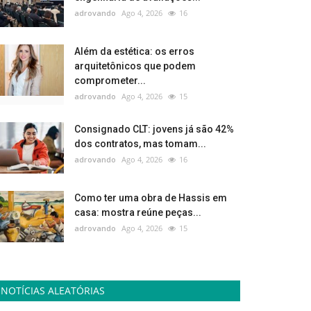
adrovando
Ago 4, 2026
16
Além da estética: os erros
arquitetônicos que podem
comprometer...
adrovando
Ago 4, 2026
15
Consignado CLT: jovens já são 42%
dos contratos, mas tomam...
adrovando
Ago 4, 2026
16
Como ter uma obra de Hassis em
casa: mostra reúne peças...
adrovando
Ago 4, 2026
15
NOTÍCIAS ALEATÓRIAS