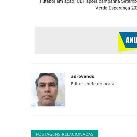
Futebol em ação: CBF apoia campanha Setemb
Verde Esperança 20
Geral
Como fugir do Google?
adrovando
Editor chefe do portal
adrovando
Jul 13, 2026
153
Para substituir a busca, é fácil. A busca do Goog
piorado muito significativamente...
POSTAGENS RELACIONADAS