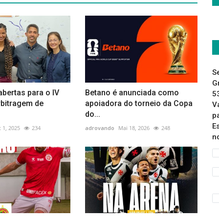
S
G
abertas para o IV
Betano é anunciada como
5
rbitragem de
apoiadora do torneio da Copa
V
do...
p
E
 1, 2025
234
adrovando
Mai 18, 2026
248
n