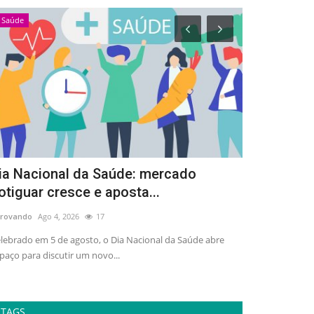
Saúde
Esportes
ia Nacional da Saúde: mercado
Arena Dez 
otiguar cresce e aposta...
de 3 mil pe
rovando
Ago 4, 2026
17
adrovando
Ago 4,
lebrado em 5 de agosto, o Dia Nacional da Saúde abre
Ativação gratuit
paço para discutir um novo...
esporte, lazer e 
TAGS