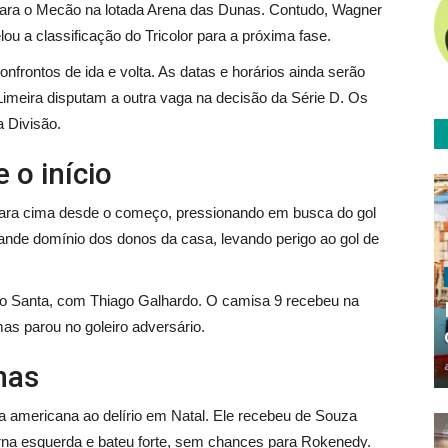
para o Mecão na lotada Arena das Dunas. Contudo, Wagner
elou a classificação do Tricolor para a próxima fase.
nfrontos de ida e volta. As datas e horários ainda serão
 Limeira disputam a outra vaga na decisão da Série D. Os
 Divisão.
 o início
para cima desde o começo, pressionando em busca do gol
ande domínio dos donos da casa, levando perigo ao gol de
i o Santa, com Thiago Galhardo. O camisa 9 recebeu na
as parou no goleiro adversário.
nas
da americana ao delírio em Natal. Ele recebeu de Souza
erna esquerda e bateu forte, sem chances para Rokenedy.