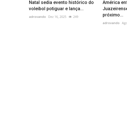
Natal sedia evento histórico do
América en
voleibol potiguar e lança...
Juazeirens
próximo...
adrovando
Dez 16, 2025
249
adrovando
Ago