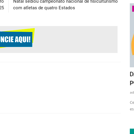
ro
Natal sediou campeonato nacional de fisiculturismo
25
com atletas de quatro Estados
Economia
Setor de eletrodomésticos e
D
eletroeletrônicos amplia uso...
p
adrovando
Ago 4, 2026
36
ad
le tem
Levantamento do Movimento Plástico Transforma aponta
Ce
avanço no consumo de resina...
es