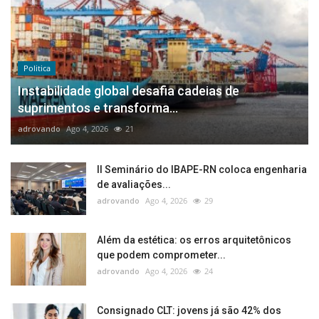
Politica
Instabilidade global desafia cadeias de
suprimentos e transforma...
adrovando
Ago 4, 2026
21
II Seminário do IBAPE-RN coloca engenharia
de avaliações...
adrovando
Ago 4, 2026
29
Além da estética: os erros arquitetônicos
que podem comprometer...
adrovando
Ago 4, 2026
24
Consignado CLT: jovens já são 42% dos