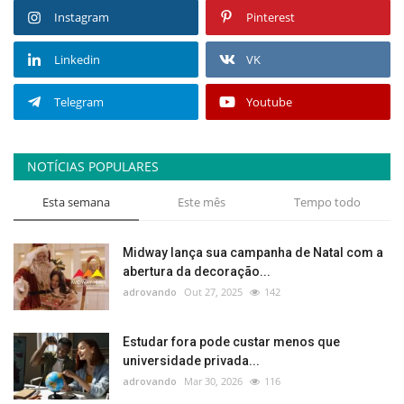
Instagram
Pinterest
Linkedin
VK
Telegram
Youtube
NOTÍCIAS POPULARES
Esta semana
Este mês
Tempo todo
Midway lança sua campanha de Natal com a
abertura da decoração...
adrovando
Out 27, 2025
142
Estudar fora pode custar menos que
universidade privada...
adrovando
Mar 30, 2026
116