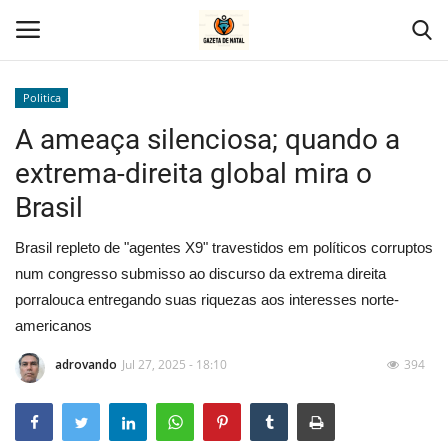
Politica
A ameaça silenciosa; quando a
Home
extrema-direita global mira o
Geral
Brasil
Politica
Brasil repleto de "agentes X9" travestidos em políticos corruptos
num congresso submisso ao discurso da extrema direita
Saúde
porralouca entregando suas riquezas aos interesses norte-
americanos
Entretenimento
adrovando
Jul 27, 2025 - 18:10
394
Economia
Esportes