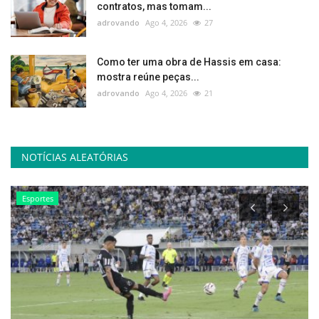
contratos, mas tomam...
adrovando
Ago 4, 2026
27
Como ter uma obra de Hassis em casa:
mostra reúne peças...
adrovando
Ago 4, 2026
21
NOTÍCIAS ALEATÓRIAS
Esportes