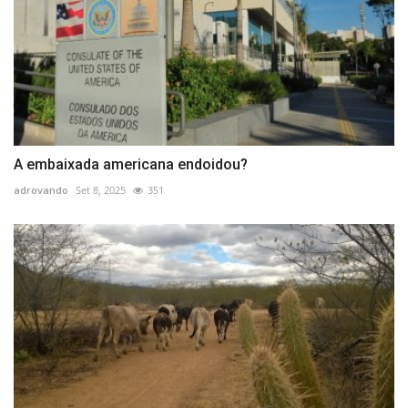
A embaixada americana endoidou?
adrovando
Set 8, 2025
351