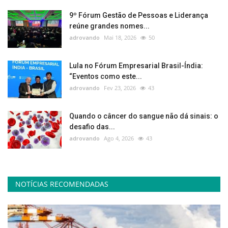
9º Fórum Gestão de Pessoas e Liderança
reúne grandes nomes...
adrovando
Mai 18, 2026
50
Lula no Fórum Empresarial Brasil-Índia:
“Eventos como este...
adrovando
Fev 23, 2026
43
Quando o câncer do sangue não dá sinais: o
desafio das...
adrovando
Ago 4, 2026
43
NOTÍCIAS RECOMENDADAS