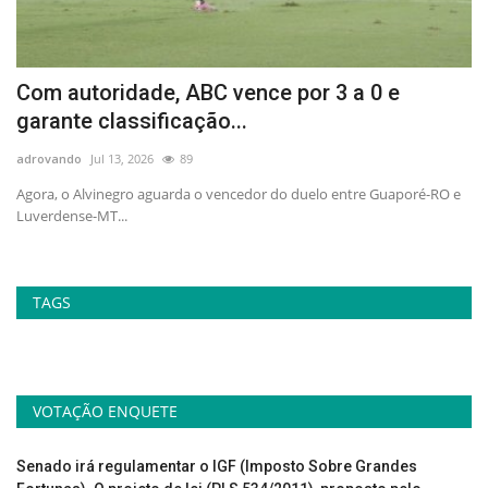
Com autoridade, ABC vence por 3 a 0 e
C
garante classificação...
m
adrovando
Jul 13, 2026
89
ad
Agora, o Alvinegro aguarda o vencedor do duelo entre Guaporé-RO e
"H
Luverdense-MT...
art
TAGS
VOTAÇÃO ENQUETE
Senado irá regulamentar o IGF (Imposto Sobre Grandes