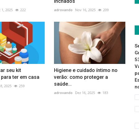
inchados
 1, 2025
222
adrovando
Nov 16, 2025
209
S
G
5
V
r seu kit
Higiene e cuidado íntimo no
p
 para ter em casa
verão: como proteger a
E
saúde...
 8, 2025
259
n
adrovando
Dez 16, 2025
183