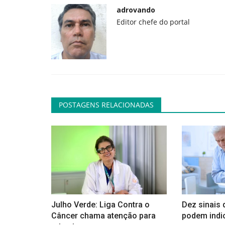
adrovando
Geral
Editor chefe do portal
POSTAGENS RELACIONADAS
Como fugir do Google?
adrovando
Jul 13, 2026
153
Para substituir a busca, é fácil. A busca do Goog
piorado muito significativamente...
Julho Verde: Liga Contra o
Dez sinais 
Câncer chama atenção para
podem indic