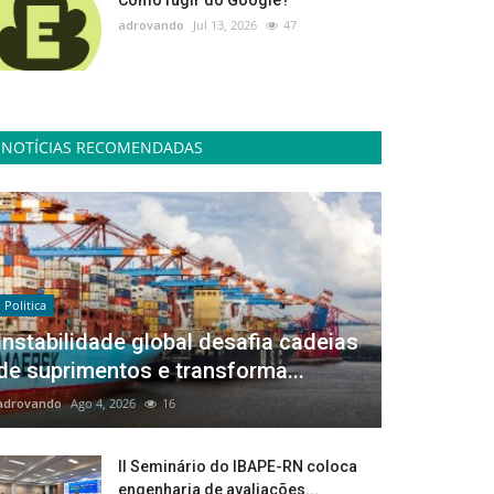
Como fugir do Google?
adrovando
Jul 13, 2026
47
NOTÍCIAS RECOMENDADAS
Politica
Instabilidade global desafia cadeias
de suprimentos e transforma...
adrovando
Ago 4, 2026
16
II Seminário do IBAPE-RN coloca
engenharia de avaliações...