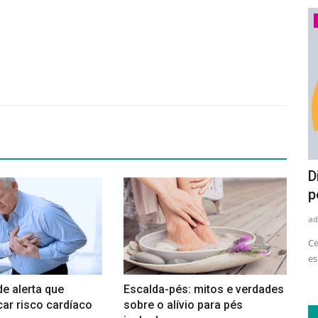
Economia
Setor de eletrodomésticos e
D
eletroeletrônicos amplia uso...
p
adrovando
Ago 4, 2026
36
ad
le tem
Levantamento do Movimento Plástico Transforma aponta
Ce
avanço no consumo de resina...
es
de alerta que
Escalda-pés: mitos e verdades
ar risco cardíaco
sobre o alívio para pés