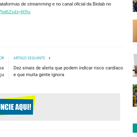
plataformas de
streamming
e no canal oficial da Biolab no
7bd6Zs&t=605s
OR
ARTIGO SEGUINTE
os
Dez sinais de alerta que podem indicar risco cardíaco
çu
e que muita gente ignora