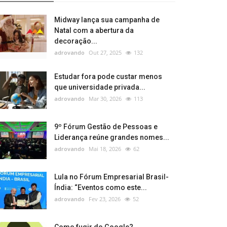
Midway lança sua campanha de
Natal com a abertura da
decoração...
adrovando
Out 27, 2025
132
Estudar fora pode custar menos
que universidade privada...
adrovando
Mar 30, 2026
113
9º Fórum Gestão de Pessoas e
Liderança reúne grandes nomes...
adrovando
Mai 18, 2026
62
Lula no Fórum Empresarial Brasil-
Índia: “Eventos como este...
adrovando
Fev 23, 2026
52