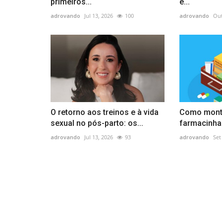
primeiros...
e...
adrovando
Jul 13, 2026
100
adrovando
Out
O retorno aos treinos e à vida
Como monta
sexual no pós-parto: os...
farmacinha
adrovando
Jul 13, 2026
93
adrovando
Set