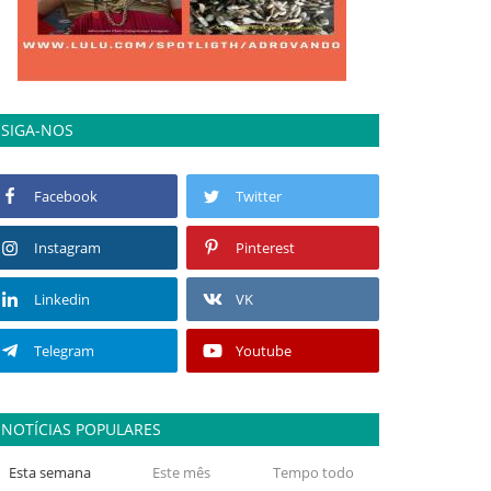
SIGA-NOS
Facebook
Twitter
Instagram
Pinterest
Linkedin
VK
Telegram
Youtube
NOTÍCIAS POPULARES
Esta semana
Este mês
Tempo todo