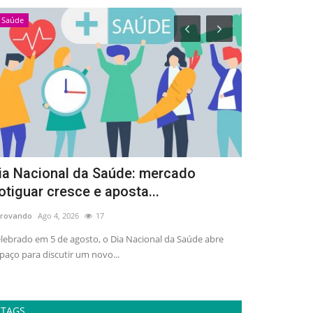
Saúde
Esportes
ia Nacional da Saúde: mercado
Arena Dez 
otiguar cresce e aposta...
de 3 mil pe
rovando
Ago 4, 2026
17
adrovando
Ago 4,
lebrado em 5 de agosto, o Dia Nacional da Saúde abre
Ativação gratuit
paço para discutir um novo...
esporte, lazer e 
TAGS