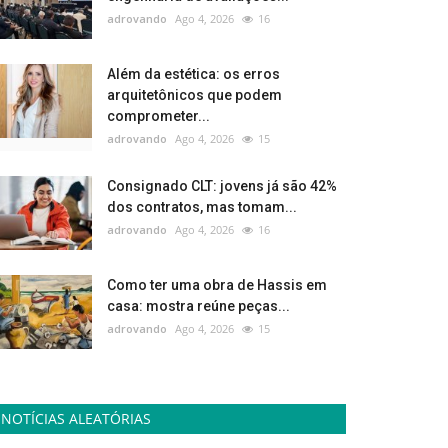
adrovando
Ago 4, 2026
16
Além da estética: os erros
arquitetônicos que podem
comprometer...
adrovando
Ago 4, 2026
15
Consignado CLT: jovens já são 42%
dos contratos, mas tomam...
adrovando
Ago 4, 2026
16
Como ter uma obra de Hassis em
casa: mostra reúne peças...
adrovando
Ago 4, 2026
15
NOTÍCIAS ALEATÓRIAS