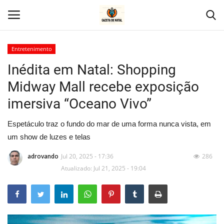
Entretenimento
Inédita em Natal: Shopping
Home
Midway Mall recebe exposição
Geral
imersiva “Oceano Vivo”
Politica
Espetáculo traz o fundo do mar de uma forma nunca vista, em
um show de luzes e telas
Saúde
adrovando
Jul 20, 2025 - 17:36
286
Atualizado: Jul 21, 2025 - 19:04
Entretenimento
Economia
Esportes