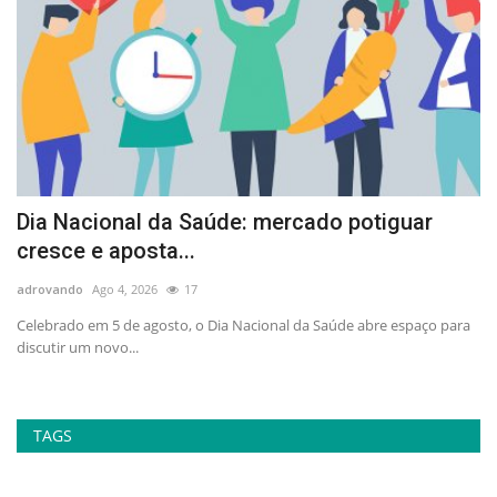
Dia Nacional da Saúde: mercado potiguar
A
cresce e aposta...
p
adrovando
Ago 4, 2026
17
ad
no
Celebrado em 5 de agosto, o Dia Nacional da Saúde abre espaço para
At
discutir um novo...
la
TAGS