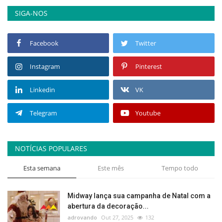
SIGA-NOS
Facebook
Twitter
Instagram
Pinterest
Linkedin
VK
Telegram
Youtube
NOTÍCIAS POPULARES
Esta semana
Este mês
Tempo todo
Midway lança sua campanha de Natal com a
abertura da decoração...
adrovando
Out 27, 2025
132