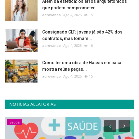
Além da estética: os erros arquitetônicos
que podem comprometer...
adrovando
Ago 4, 2026
15
Consignado CLT: jovens já são 42% dos
contratos, mas tomam...
adrovando
Ago 4, 2026
16
Como ter uma obra de Hassis em casa:
mostra reúne peças...
adrovando
Ago 4, 2026
15
NOTÍCIAS ALEATÓRIAS
Saúde