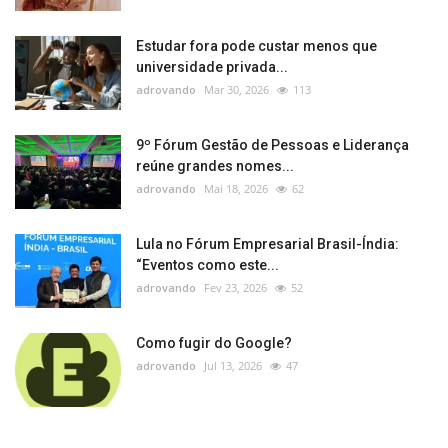
Estudar fora pode custar menos que
universidade privada...
adrovando
Mar 30, 2026
113
9º Fórum Gestão de Pessoas e Liderança
reúne grandes nomes...
adrovando
Mai 18, 2026
62
Lula no Fórum Empresarial Brasil-Índia:
“Eventos como este...
adrovando
Fev 23, 2026
52
Como fugir do Google?
adrovando
Jul 13, 2026
47