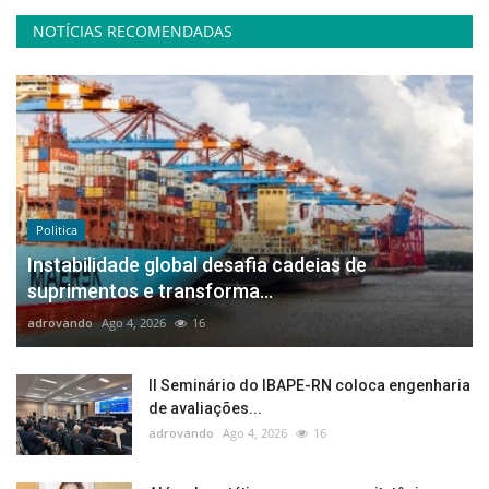
NOTÍCIAS RECOMENDADAS
Politica
Instabilidade global desafia cadeias de
suprimentos e transforma...
adrovando
Ago 4, 2026
16
II Seminário do IBAPE-RN coloca engenharia
de avaliações...
adrovando
Ago 4, 2026
16