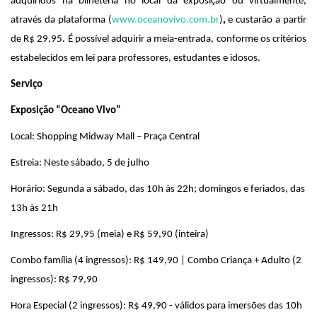
adquiridos na bilheteria no local da exposição ou virtualmente,
através da plataforma (
www.oceanovivo.com.br
)
,
e custarão a partir
de R$ 29,95. É possível adquirir a meia-entrada, conforme os critérios
estabelecidos em lei para professores, estudantes e idosos.
Serviço
Exposição “Oceano Vivo”
Local: Shopping Midway Mall – Praça Central
Estreia: Neste sábado, 5 de julho
Horário: Segunda a sábado, das 10h às 22h; domingos e feriados, das
13h às 21h
Ingressos: R$ 29,95 (meia) e R$ 59,90 (inteira)
Combo família (4 ingressos): R$ 149,90 | Combo Criança + Adulto (2
ingressos): R$ 79,90
Hora Especial (2 ingressos): R$ 49,90 - válidos para imersões das 10h