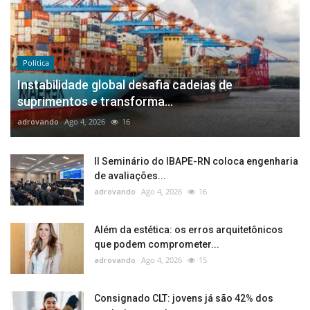
Politica
Instabilidade global desafia cadeias de
suprimentos e transforma...
adrovando
Ago 4, 2026
16
II Seminário do IBAPE-RN coloca engenharia
de avaliações...
adrovando
Ago 4, 2026
16
Além da estética: os erros arquitetônicos
que podem comprometer...
adrovando
Ago 4, 2026
15
Consignado CLT: jovens já são 42% dos