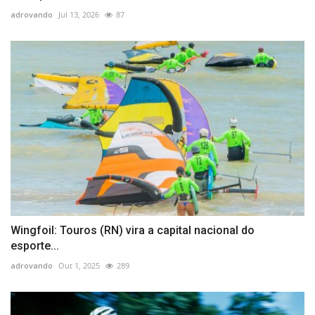
adrovando
Jul 13, 2026
87
Wingfoil: Touros (RN) vira a capital nacional do
esporte...
adrovando
Out 1, 2025
289