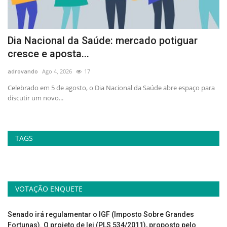
Dia Nacional da Saúde: mercado potiguar
A
cresce e aposta...
p
adrovando
Ago 4, 2026
17
ad
no
Celebrado em 5 de agosto, o Dia Nacional da Saúde abre espaço para
At
discutir um novo...
la
TAGS
VOTAÇÃO ENQUETE
Senado irá regulamentar o IGF (Imposto Sobre Grandes
Fortunas). O projeto de lei (PLS 534/2011), proposto pelo