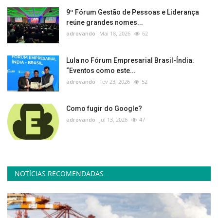
9º Fórum Gestão de Pessoas e Liderança
reúne grandes nomes...
adrovando
Mai 18, 2026
62
Lula no Fórum Empresarial Brasil-Índia:
“Eventos como este...
adrovando
Fev 23, 2026
52
Como fugir do Google?
adrovando
Jul 13, 2026
47
NOTÍCIAS RECOMENDADAS