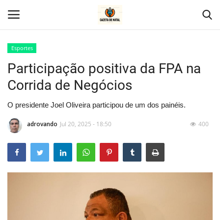
Esportes
Participação positiva da FPA na
Home
Corrida de Negócios
Geral
O presidente Joel Oliveira participou de um dos painéis.
Politica
adrovando
Jul 20, 2025 - 18:50
400
Saúde
Entretenimento
Economia
Esportes