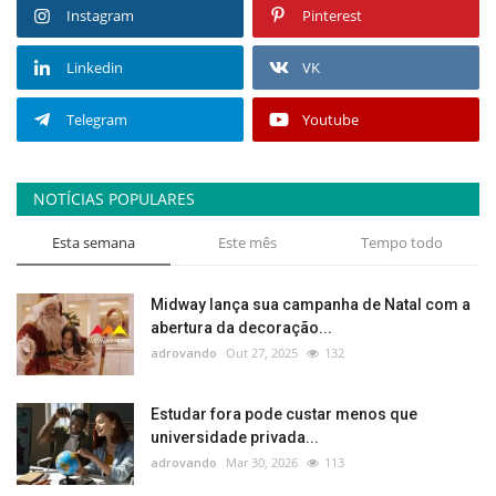
Instagram
Pinterest
Linkedin
VK
Telegram
Youtube
NOTÍCIAS POPULARES
Esta semana
Este mês
Tempo todo
Midway lança sua campanha de Natal com a
abertura da decoração...
adrovando
Out 27, 2025
132
Estudar fora pode custar menos que
universidade privada...
adrovando
Mar 30, 2026
113