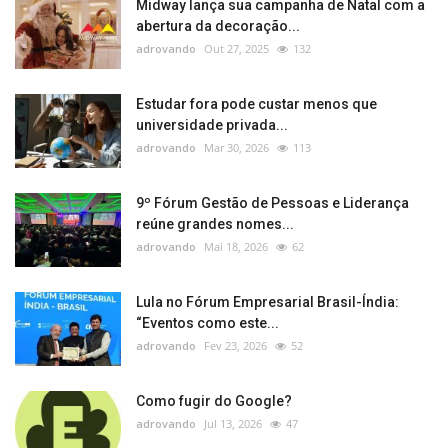
Midway lança sua campanha de Natal com a
abertura da decoração...
adrovando
Out 27, 2025
132
Estudar fora pode custar menos que
universidade privada...
adrovando
Mar 30, 2026
113
9º Fórum Gestão de Pessoas e Liderança
reúne grandes nomes...
adrovando
Mai 18, 2026
62
Lula no Fórum Empresarial Brasil-Índia:
“Eventos como este...
adrovando
Fev 23, 2026
52
Como fugir do Google?
adrovando
Jul 13, 2026
47