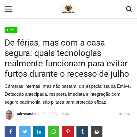
Geral
De férias, mas com a casa
Home
segura: quais tecnologias
Geral
realmente funcionam para evitar
furtos durante o recesso de julho
Politica
Câmeras internas, mas não bastam, diz especialista da Emive.
Saúde
Detecção antecipada, resposta imediata e integração com
seguro patrimonial são pilares para proteção eficaz
Entretenimento
adrovando
Jul 20, 2025 - 18:44
284
Economia
Esportes