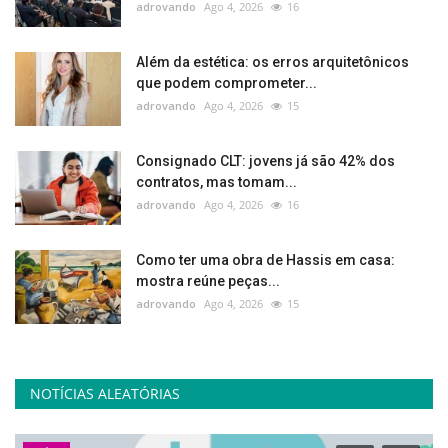
adrovando
Ago 4, 2026
16
Além da estética: os erros arquitetônicos
que podem comprometer...
adrovando
Ago 4, 2026
15
Consignado CLT: jovens já são 42% dos
contratos, mas tomam...
adrovando
Ago 4, 2026
16
Como ter uma obra de Hassis em casa:
mostra reúne peças...
adrovando
Ago 4, 2026
15
NOTÍCIAS ALEATÓRIAS