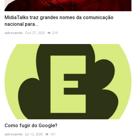
MidiaTalks traz grandes nomes da comunicação
nacional para...
adrovando
Out 27, 2025
219
Como fugir do Google?
adrovando
Jul 13, 2026
161