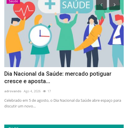
Saúde
Dia Nacional da Saúde: mercado potiguar
A
cresce e aposta...
p
adrovando
Ago 4, 2026
17
ad
no
Celebrado em 5 de agosto, o Dia Nacional da Saúde abre espaço para
At
discutir um novo...
la