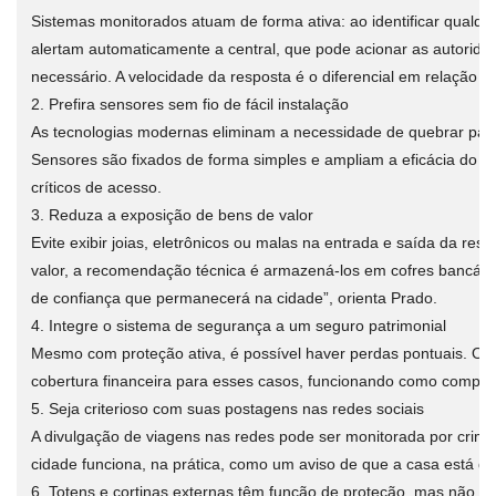
Sistemas monitorados atuam de forma ativa: ao identificar qualqu
alertam automaticamente a central, que pode acionar as autorid
necessário. A velocidade da resposta é o diferencial em relação a
2. Prefira sensores sem fio de fácil instalação
As tecnologias modernas eliminam a necessidade de quebrar par
Sensores são fixados de forma simples e ampliam a eficácia do s
críticos de acesso.
3. Reduza a exposição de bens de valor
Evite exibir joias, eletrônicos ou malas na entrada e saída da resid
valor, a recomendação técnica é armazená-los em cofres bancár
de confiança que permanecerá na cidade”, orienta Prado.
4. Integre o sistema de segurança a um seguro patrimonial
Mesmo com proteção ativa, é possível haver perdas pontuais. O s
cobertura financeira para esses casos, funcionando como complem
5. Seja criterioso com suas postagens nas redes sociais
A divulgação de viagens nas redes pode ser monitorada por crimin
cidade funciona, na prática, como um aviso de que a casa está d
6. Totens e cortinas externas têm função de proteção, mas não d