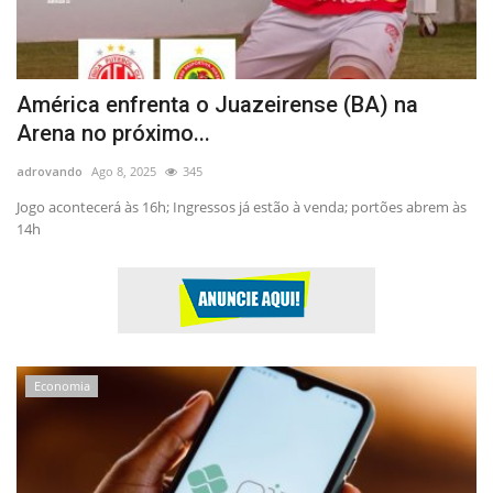
América enfrenta o Juazeirense (BA) na
Arena no próximo...
adrovando
Ago 8, 2025
345
Jogo acontecerá às 16h; Ingressos já estão à venda; portões abrem às
14h
Economia