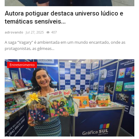
Autora potiguar destaca universo lúdico e
temáticas sensíveis...
adrovando
Jul 27, 2025
407
A saga “Vagary” é ambientada em um mundo encantado, onde as
protagonistas, as gêmeas...
Entretenimento