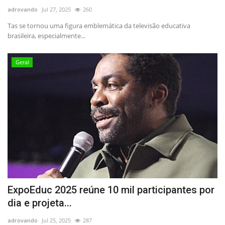
adrovando
Jul 27, 2025
260
Tas se tornou uma figura emblemática da televisão educativa
brasileira, especialmente...
Geral
ExpoEduc 2025 reúne 10 mil participantes por
dia e projeta...
adrovando
Jul 25, 2025
287