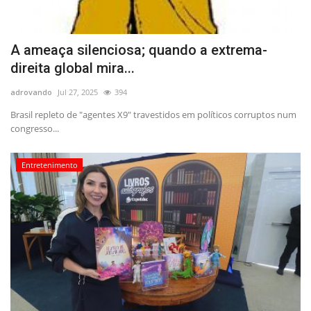
A ameaça silenciosa; quando a extrema-
direita global mira...
adrovando
Jul 27, 2025
394
Brasil repleto de "agentes X9" travestidos em políticos corruptos num
congresso...
Entretenimento