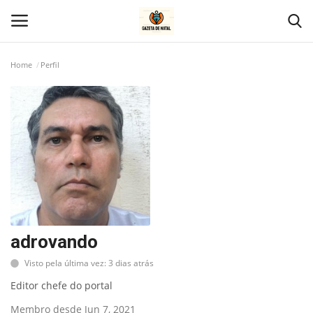
Home
Perfil
Home
Geral
Politica
Saúde
Entretenimento
adrovando
Visto pela última vez: 3 dias atrás
Economia
Editor chefe do portal
Esportes
Membro desde Jun 7, 2021