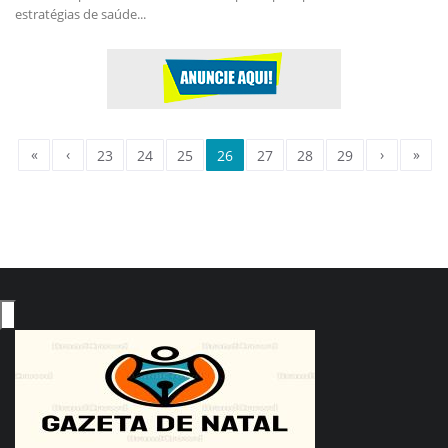
estratégias de saúde...
«
‹
›
»
23
24
25
26
27
28
29